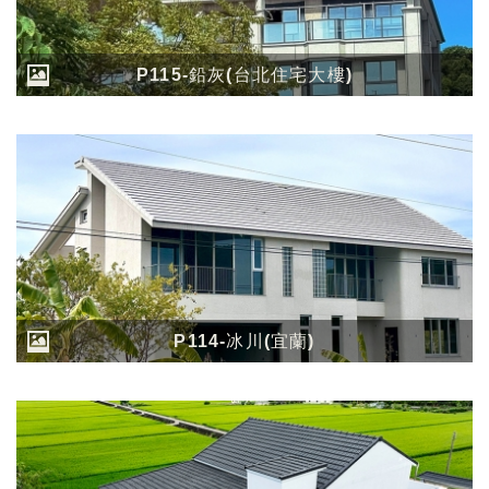
P115-鉛灰(台北住宅大樓)
P114-冰川(宜蘭)