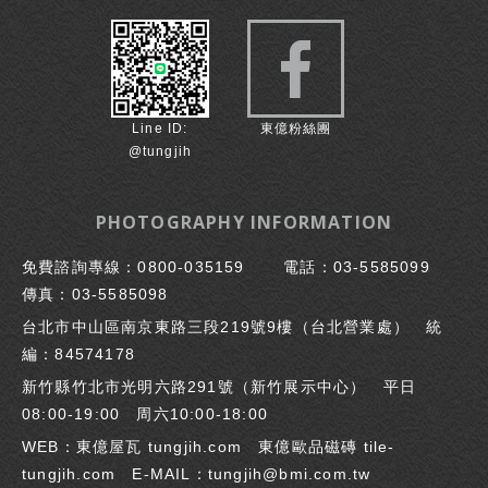
Line ID:
東億粉絲團
@tungjih
PHOTOGRAPHY INFORMATION
免費諮詢專線：
0800-035159
電話：
03-5585099
傳真：
03-5585098
台北市中山區南京東路三段219號9樓（台北營業處） 統
編：84574178
新竹縣竹北市光明六路291號（
新竹展示中心
） 平日
08:00-19:00 周六10:00-18:00
WEB：東億屋瓦
tungjih.com
東億歐品磁磚
tile-
tungjih.com
E-MAIL：
tungjih@bmi.com.tw