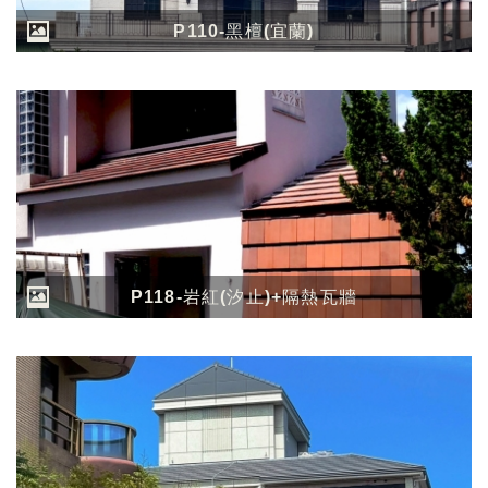
P110-黑檀(宜蘭)
P118-岩紅(汐止)+隔熱瓦牆