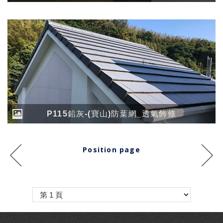
P115鉛灰-(寶山)防葉網_透氣飾條
Position page