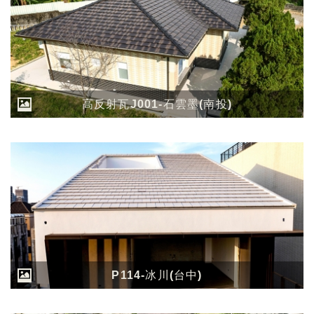
高反射瓦J001-石雲墨(南投)
P114-冰川(台中)