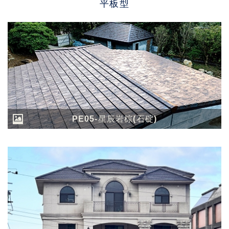
平板型
PE05-星辰岩棕(石碇)