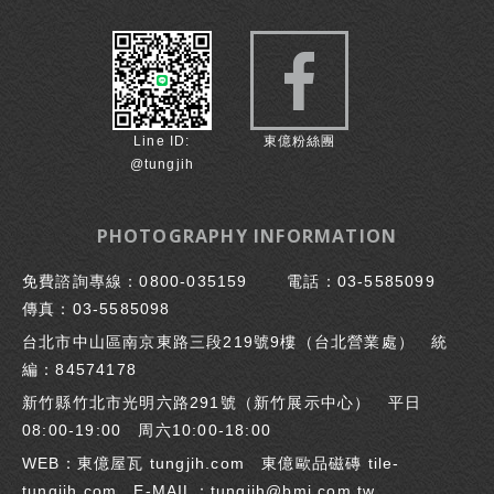
Line ID:
東億粉絲團
@tungjih
PHOTOGRAPHY INFORMATION
免費諮詢專線：
0800-035159
電話：
03-5585099
傳真：
03-5585098
台北市中山區南京東路三段219號9樓（台北營業處） 統
編：84574178
新竹縣竹北市光明六路291號（
新竹展示中心
） 平日
08:00-19:00 周六10:00-18:00
WEB：東億屋瓦
tungjih.com
東億歐品磁磚
tile-
tungjih.com
E-MAIL：
tungjih@bmi.com.tw