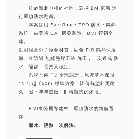
位於新北中和的社區，選擇 BMI東億 進
行屋頂防水翻新。
本案採用 EverGuard TPO 防水・隔熱
系統，由美國 GAF 研發製造、BMI 行銷全
球。
以耐候高分子複合材質，結合 PIR 隔熱保溫
層，並透過 無縫熱焊工法 施工，一次達成 防
水＋隔熱，長效又穩定。
系統具備 FM 全球認證，原廠基本保固
15 年起〔60mil標準方案〕比傳統塗料更耐
久，省下年年重做、師傅難找的煩惱。
BMI東億國際建材，屋頂防水的領航選
擇
漏水、隔熱一次解決。