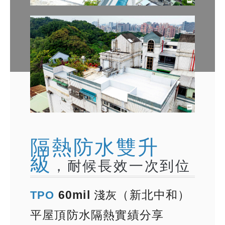
隔熱防水雙升
級
，耐候長效一次到位
TPO
60mil
淺灰
（新北中和）
平屋頂防水隔熱實績分享