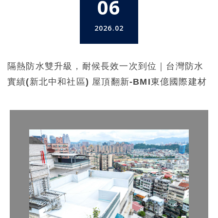
06
2026.02
隔熱防水雙升級，耐候長效一次到位｜台灣防水
實績(新北中和社區) 屋頂翻新-BMI東億國際建材