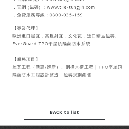
．官網 (磁磚) ：
www.tile-tungjih.com
．免費服務專線：0800-035-159
【專業代理】
歐洲進口屋瓦．高反射瓦．文化瓦．進口精品磁磚、
EverGuard TPO平屋頂隔熱防水系統
【服務項目】
屋瓦工程（新建/翻新）、鋼構木構工程｜TPO平屋頂
隔熱防水工程設計監造．磁磚規劃銷售
BACK to list