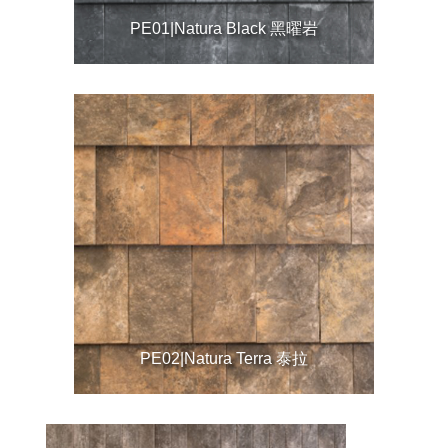
PE01|Natura Black 黑曜岩
PE02|Natura Terra 泰拉