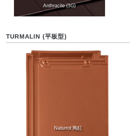
Anthracite (3G)
TURMALIN (平板型)
Naturrot 陶紅