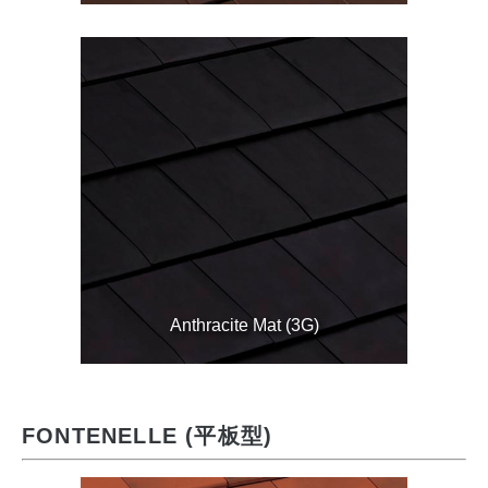
Anthracite Mat (3G)
FONTENELLE (平板型)