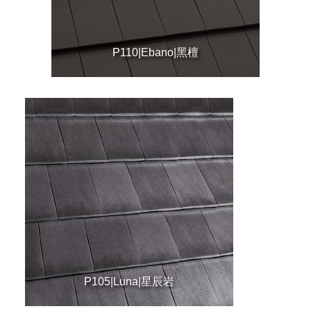
P110|Ebano|黑檀
P105|Luna|星辰岩