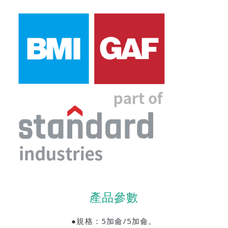
產品參數
●規格：5加侖/5加侖。