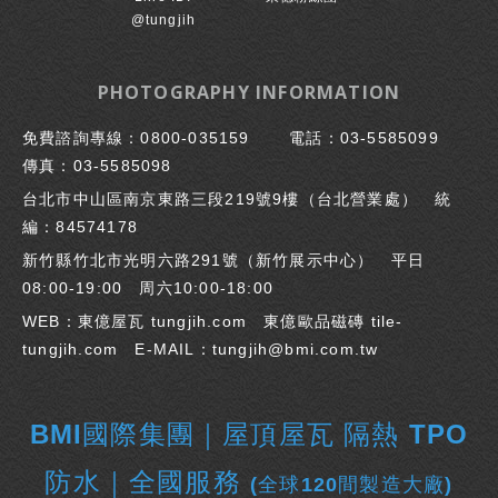
@tungjih
PHOTOGRAPHY INFORMATION
免費諮詢專線：
0800-035159
電話：
03-5585099
傳真：
03-5585098
台北市中山區南京東路三段219號9樓（台北營業處） 統
編：84574178
新竹縣竹北市光明六路291號（
新竹展示中心
） 平日
08:00-19:00 周六10:00-18:00
WEB：東億屋瓦
tungjih.com
東億歐品磁磚
tile-
tungjih.com
E-MAIL：
tungjih@bmi.com.tw
BMI國際集團｜屋頂屋瓦 隔熱 TPO
防水
｜
全國服務
(全球120間製造大廠)